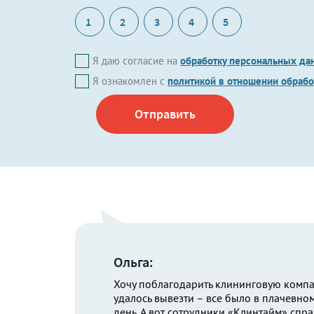
1
2
3
4
5
Я даю согласие на
обработку персональных да
Я ознакомлен с
политикой в отношении обраб
Ольга:
Хочу поблагодарить клининговую компан
удалось вывезти – все было в плачевно
день. А вот сотрудники «Клинтайм» спр