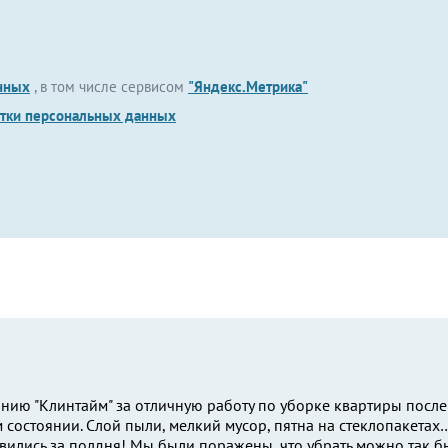
нных
, в том числе сервисом
"Яндекс.Метрика"
отки персональных данных
ию "Клинтайм" за отличную работу по уборке квартиры после 
м состоянии. Слой пыли, мелкий мусор, пятна на стеклопакета
авились за полдня! Мы были поражены, что убрать можно так б